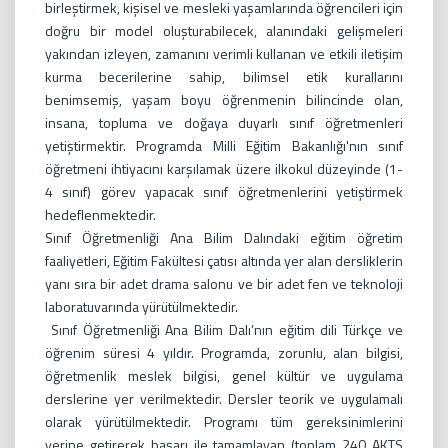
birleştirmek, kişisel ve mesleki yaşamlarında öğrencileri için
doğru bir model oluşturabilecek, alanındaki gelişmeleri
yakından izleyen, zamanını verimli kullanan ve etkili iletişim
kurma becerilerine sahip, bilimsel etik kurallarını
benimsemiş, yaşam boyu öğrenmenin bilincinde olan,
insana, topluma ve doğaya duyarlı sınıf öğretmenleri
yetiştirmektir. Programda Milli Eğitim Bakanlığı'nın sınıf
öğretmeni ihtiyacını karşılamak üzere ilkokul düzeyinde (1-
4 sınıf) görev yapacak sınıf öğretmenlerini yetiştirmek
hedeflenmektedir.
Sınıf Öğretmenliği Ana Bilim Dalındaki eğitim öğretim
faaliyetleri, Eğitim Fakültesi çatısı altında yer alan dersliklerin
yanı sıra bir adet drama salonu ve bir adet fen ve teknoloji
laboratuvarında yürütülmektedir.
Sınıf Öğretmenliği Ana Bilim Dalı’nın eğitim dili Türkçe ve
öğrenim süresi 4 yıldır. Programda, zorunlu, alan bilgisi,
öğretmenlik meslek bilgisi, genel kültür ve uygulama
derslerine yer verilmektedir. Dersler teorik ve uygulamalı
olarak yürütülmektedir. Programı tüm gereksinimlerini
yerine getirerek başarı ile tamamlayan (toplam 240 AKTS