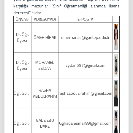
karşılığı) mezunlar “Sınıf Öğretmenliği alanında lisans
derecesi” alırlar.
ÜNVANI
ADI&SOYADI
E-POSTA
Dr. Öğr.
ÖMER HİRAKİ
omerharaki@gantep.edu.tr
Üyesi
Dr. Öğr.
MOHAMED
zydan597@gmail.com
Üyesi
ZEİDAN
RASHA
Öğr. Gör.
rashaabdualrahim@gmail.com
ABDULRAHİM
GADE EBU
Öğr. Gör.
Gghada.esmail89@gmail.com
DAKE