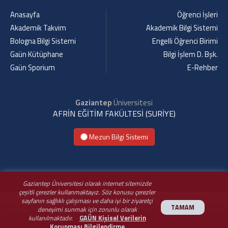
Anasayfa
Öğrenci İşleri
Akademik Takvim
Akademik Bilgi Sistemi
Bologna Bilgi Sistemi
Engelli Öğrenci Birimi
Gaün Kütüphane
Bilgi İşlem D. Bşk.
Gaün Sporium
E-Rehber
Gaziantep
Üniversitesi
AFRİN EĞİTİM FAKÜLTESİ (SURİYE)
Mezun Bilgi Sistemi
Gaziantep Üniversitesi olarak internet sitemizde
çeşitli çerezler kullanmaktayız. Söz konusu çerezler
sayfanın sağlıklı çalışması ve daha iyi bir ziyaretçi
TAMAM
deneyimi sunmak için zorunlu olarak
kullanılmaktadır.
GAÜN Kişisel Verilerin
Korunması Bilgilendirme