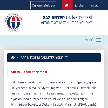
Öğrenci Belgesi
English
العربية
GAZİANTEP
ÜNİVERSİTESİ
AFRİN EĞİTİM FAKÜLTESİ (SURİYE)
MENÜ
AFRİN EĞİTİM FAKÜLTESİ (SURİYE)
Şiir ve Resim Yarışması
Fakültemiz tarafından organize edilen ve bölgede yapılan
ilk yarışma olma hüviyeti taşıyan “Kardeşlik” temalı şiir-
resim yarışmasının kazanlarına, fakültemizin amfi
tiyatrosunda düzenlenen etkinlikle ödülleri verilmiştir.
Afrin Eğitim Fakültesi Dekanı Prof.Dr. Mahmut ÇINAR, yaptığı