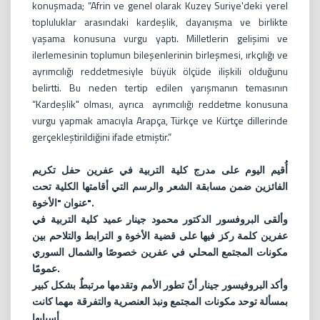
konuşmada; “Afrin ve genel olarak Kuzey Suriye'deki yerel
topluluklar arasındaki kardeşlik, dayanışma ve birlikte
yaşama konusuna vurgu yaptı. Milletlerin gelişimi ve
ilerlemesinin toplumun bileşenlerinin birleşmesi, ırkçılığı ve
ayrımcılığı reddetmesiyle büyük ölçüde ilişkili olduğunu
belirtti. Bu neden tertip edilen yarışmanın temasının
“Kardeşlik" olması, ayrıca ayrımcılığı reddetme konusuna
vurgu yapmak amacıyla Arapça, Türkçe ve Kürtçe dillerinde
gerçekleştirildiğini ifade etmiştir.”
‏أُقيم اليوم على مدرج كلية التربية في عفرين حفل تكريم
الفائزين ضمن مسابقة الشعر والرسم التي أقامتها الكلية تحت
عنوان "الأخوة".
‏وألقى البروفسور الدكتور محمود جينار عميد كلية التربية في
عفرين كلمة ركز فيها على قضية الأخوة و الترابط والتلاحم بين
مكونات المجتمع المحلي في عفرين خصوصًا والشمال السوري
عمومًا.
وأكد البروفيسور جينار أنّ تطور الأمم وتقدمها مرتبطٌ بشكل كبير
بمسألة توحد مكونات المجتمع ونبذ العنصرية والتفرقة مهما كانت
أسبابها.