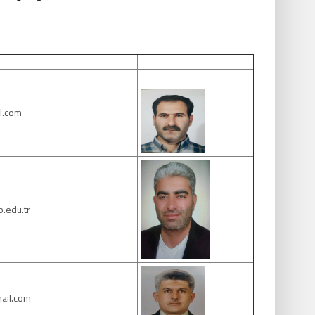
l.com
.edu.tr
il.com