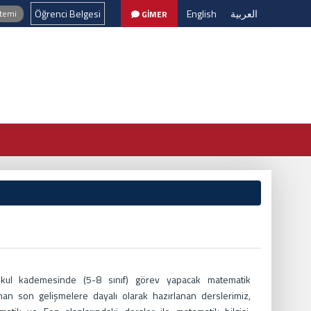
Öğrenci Belgesi
English
العربية
stemi
GİMER
aokul kademesinde (5-8 sınıf) görev yapacak matematik
anan son gelişmelere dayalı olarak hazırlanan derslerimiz,