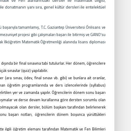
tik ve Fen alanlarındaki dersler ile matematik bilgisi,
ile donatmanın yanı sıra, genel kültür dersleri ile entelektüel
ü başarıyla tamamla
mış, T.C. Gaziantep Üniversitesi Önlisans ve
mezuniyet projesi gibi çalışmaları başarı ile bitirmiş ve GANO'su
ak
İlköğretim Matematik Öğretmenliği alanında lisans diploması
 dışında bir final sınavına tabi tutulurlar. Her dönem, öğrencilere
çük sınavlar (quiz) yapılabilir.
 (ara sınav, ödev, final sınavı vb. gibi) ve bunlara ait oranlar,
nan öğretim programlarında ve ders izlencelerinde (syllabus)
e, belirtilen yer ve zamanda yapılır. Öğrencilerin dönem sonu başarı
i çalışmalar ve derse devam kurallarına göre dersten sorumlu olan
yapılmayacak olan dersler, bölüm başkanı tarafından belirlenerek
sonu başarı notları, öğrencilerin dönem boyunca yürüttükleri
kte ilgili öğretim elemanı tarafından Matematik ve Fen Bilimleri