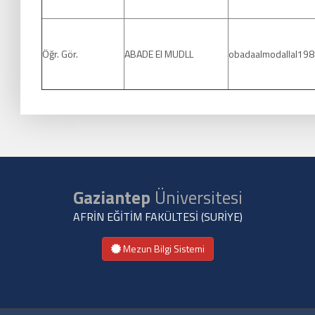
Öğr. Gör.
ABADE El MUDLL
obadaalmodallal19
Gaziantep
Üniversitesi
AFRİN EĞİTİM FAKÜLTESİ (SURİYE)
Mezun Bilgi Sistemi