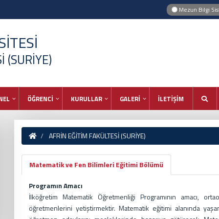
Mezun Bilgi Si
İTESİ
 (SURİYE)
NEL
ÖĞRENCİ
KURULLAR
GALERİ
İLETİŞİM
AFRİN EĞİTİM FAKÜLTESİ (SURİYE)
Matematik ve Fen Bilimleri Eğitimi Bölümü
Programın Amacı
İlköğretim Matematik Öğretmenliği Programının amacı, ort
öğretmenlerini yetiştirmektir. Matematik eğitimi alanında yaş