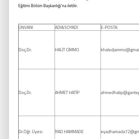
Eğitimi Bölüm Başkanlığı'na iletilir.
ÜNVANI
ADI&SOYADI
E-POSTA
Doç.Dr.
HALİT CİMMO
khaledjammo@gmai
Doç.Dr.
AHMET HATİP
ahmedhatip@gantep
Dr.Öğr. Üyesi
İYAD HAMMADE
eyadhamada72@gma