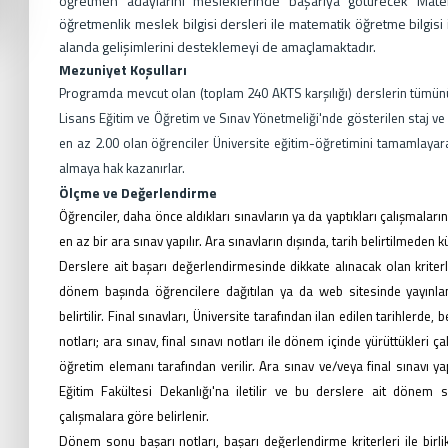
öğretmen adaylarını mesleklerinde başarıya götürecek Matema
öğretmenlik meslek bilgisi dersleri ile matematik öğretme bilgisi 
alanda gelişimlerini desteklemeyi de amaçlamaktadır.
Mezuniyet Koşulları
Programda mevcut olan (toplam 240 AKTS karşılığı) derslerin tümün
Lisans Eğitim ve Öğretim ve Sınav Yönetmeliği'nde gösterilen staj ve 
en az 2.00 olan öğrenciler Üniversite eğitim-öğretimini tamamlayar
almaya hak kazanırlar.
Ölçme ve Değerlendirme
Öğrenciler, daha önce aldıkları sınavların ya da yaptıkları çalışmaların
en az bir ara sınav yapılır. Ara sınavların dışında, tarih belirtilmeden kü
Derslere ait başarı değerlendirmesinde dikkate alınacak olan kriterler
dönem başında öğrencilere dağıtılan ya da web sitesinde yayınla
belirtilir. Final sınavları, Üniversite tarafından ilan edilen tarihlerd
notları; ara sınav, final sınavı notları ile dönem içinde yürüttükler
öğretim elemanı tarafından verilir. Ara sınav ve/veya final sınavı 
Eğitim Fakültesi Dekanlığı'na iletilir ve bu derslere ait dönem 
çalışmalara göre belirlenir.
Dönem sonu başarı notları, başarı değerlendirme kriterleri ile birli