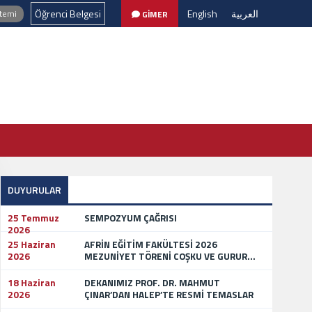
Öğrenci Belgesi
English
العربية
stemi
GİMER
DUYURULAR
25 Temmuz
SEMPOZYUM ÇAĞRISI
2026
25 Haziran
AFRİN EĞİTİM FAKÜLTESİ 2026
2026
MEZUNİYET TÖRENİ COŞKU VE GURUR...
18 Haziran
DEKANIMIZ PROF. DR. MAHMUT
2026
ÇINAR’DAN HALEP’TE RESMİ TEMASLAR