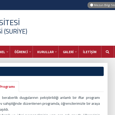
Mezun Bilgi Si
İTESİ
 (SURİYE)
NEL
ÖĞRENCİ
KURULLAR
GALERİ
İLETİŞİM
 Programı
 beraberlik duygularının pekiştirildiği anlamlı bir iftar programı
n ev sahipliğinde düzenlenen programda, öğrencilerimizle bir araya
şıldı.