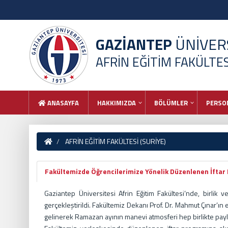
GAZİANTEP
ÜNİVERS
AFRİN EĞİTİM FAKÜLTESİ
ANASAYFA
HAKKIMIZDA
BÖLÜMLER
PERSO
AFRİN EĞİTİM FAKÜLTESİ (SURİYE)
Fakültemizde Öğrencilerimize Yönelik Düzenlenen İftar
Gaziantep Üniversitesi Afrin Eğitim Fakültesi’nde, birlik ve
gerçekleştirildi. Fakültemiz Dekanı Prof. Dr. Mahmut Çınar’ı
gelinerek Ramazan ayının manevi atmosferi hep birlikte payla