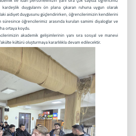
demik ve idari personelimizin yanı sıra çok sayıda öğrencimiz
 kardeşlik duygularını ön plana çıkaran ruhuna uygun olarak
daki aidiyet duygusunu güçlendirirken, öğrencilerimizin kendilerini
m süresince öğrencilerimiz arasında kurulan samimi diyaloglar ve
daha ortaya koydu.
ncilerimizin akademik gelişimlerinin yanı sıra sosyal ve manevi
akülte kültürü oluşturmaya kararlılıkla devam edilecektir.