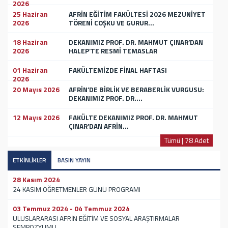
2026
25 Haziran
AFRİN EĞİTİM FAKÜLTESİ 2026 MEZUNİYET
2026
TÖRENİ COŞKU VE GURUR...
18 Haziran
DEKANIMIZ PROF. DR. MAHMUT ÇINAR’DAN
2026
HALEP’TE RESMİ TEMASLAR
01 Haziran
FAKÜLTEMİZDE FİNAL HAFTASI
2026
20 Mayıs 2026
AFRİN’DE BİRLİK VE BERABERLİK VURGUSU:
DEKANIMIZ PROF. DR....
12 Mayıs 2026
FAKÜLTE DEKANIMIZ PROF. DR. MAHMUT
ÇINAR’DAN AFRİN...
Tümü | 78 Adet
ETKİNLİKLER
BASIN YAYIN
28 Kasım 2024
24 KASIM ÖĞRETMENLER GÜNÜ PROGRAMI
03 Temmuz 2024 - 04 Temmuz 2024
ULUSLARARASI AFRİN EĞİTİM VE SOSYAL ARAŞTIRMALAR
SEMPOZYUMU