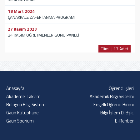
18 Mart 2024
ÇANAKKALE ZAFERİ ANMA PROGRAMI
27 Kasım 2023
24 KASIM ÖĞRETMENLER GÜNÜ PANELİ
Tümü | 17 Adet
Anasayfa
Öğrenci İşleri
Akademik Takvim
Akademik Bilgi Sistemi
Bologna Bilgi Sistemi
Engelli Öğrenci Birimi
Gaün Kütüphane
Bilgi İşlem D. Bşk.
Gaün Sporium
E-Rehber